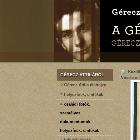
Kezdő
GÉRECZ ATTILÁRÓL
Vissza a 
Gérecz Attila életrajza
helyszínek, emlékek
családi fotók,
személyes
dokumentumok,
helyszínek, emlékek