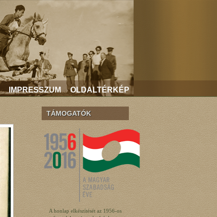
IMPRESSZUM
OLDALTÉRKÉP
TÁMOGATÓK
A honlap elkészítését az 1956-os