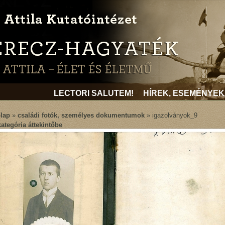
LECTORI SALUTEM!
HÍREK, ESEMÉNYEK
lap
»
családi fotók, személyes dokumentumok
» igazolványok_9
kategória áttekintőbe