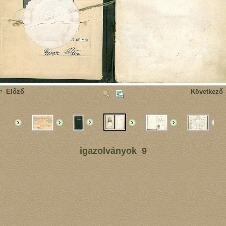
Előző
Következő
igazolványok_9