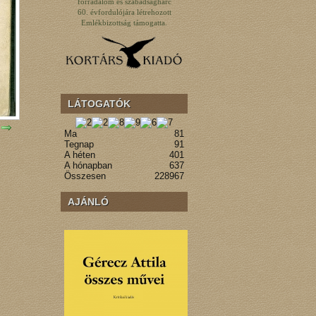
forradalom és szabadságharc
60. évfordulójára létrehozott
Emlékbizottság támogatta.
LÁTOGATÓK
Ma
81
Tegnap
91
A héten
401
A hónapban
637
Összesen
228967
AJÁNLÓ