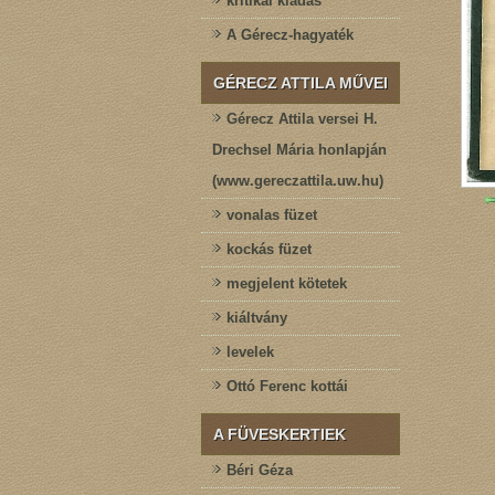
kritikai kiadás
A Gérecz-hagyaték
GÉRECZ ATTILA MŰVEI
Gérecz Attila versei H.
Drechsel Mária honlapján
(www.gereczattila.uw.hu)
vonalas füzet
kockás füzet
megjelent kötetek
kiáltvány
levelek
Ottó Ferenc kottái
A FÜVESKERTIEK
Béri Géza