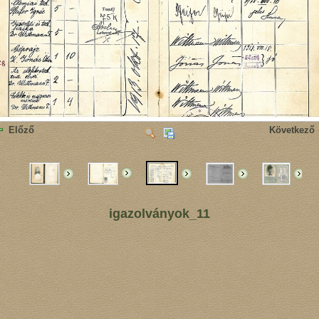
Előző
Következő
igazolványok_11