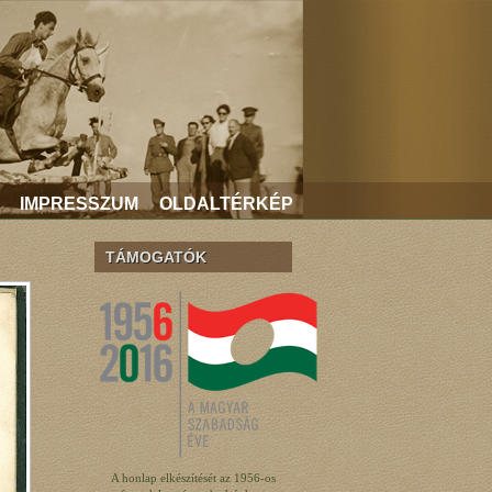
IMPRESSZUM
OLDALTÉRKÉP
TÁMOGATÓK
A honlap elkészítését az 1956-os