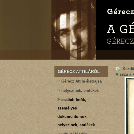
Kezdő
GÉRECZ ATTILÁRÓL
Vissza a 
Gérecz Attila életrajza
helyszínek, emlékek
családi fotók,
személyes
dokumentumok,
helyszínek, emlékek