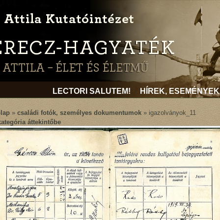
LECTORI SALUTEM!
HÍREK, ESEMÉNYEK
lap
»
családi fotók, személyes dokumentumok
» igazolványok_11
kategória áttekintőbe