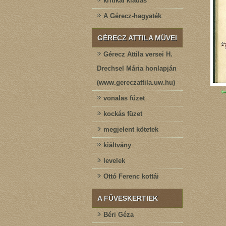
kritikai kiadás
A Gérecz-hagyaték
GÉRECZ ATTILA MŰVEI
Gérecz Attila versei H.
Drechsel Mária honlapján
(www.gereczattila.uw.hu)
vonalas füzet
kockás füzet
megjelent kötetek
kiáltvány
levelek
Ottó Ferenc kottái
A FÜVESKERTIEK
Béri Géza