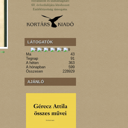
forradalom és szabadságharc
60. évfordulójára létrehozott
Emlékbizottság támogatta.
LÁTOGATÓK
Ma
43
Tegnap
91
A héten
363
A hónapban
599
Összesen
228929
AJÁNLÓ