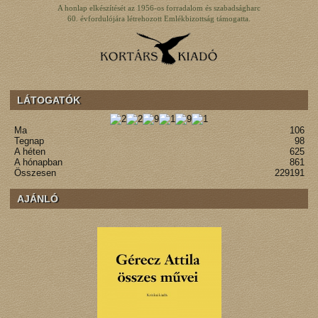
A honlap elkészítését az 1956-os forradalom és szabadságharc
60. évfordulójára létrehozott Emlékbizottság támogatta.
LÁTOGATÓK
Ma
106
Tegnap
98
A héten
625
A hónapban
861
Összesen
229191
AJÁNLÓ