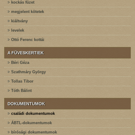
kockás füzet
megjelent kötetek
kiáltvány
levelek
Ottó Ferenc kottái
A FÜVESKERTIEK
Béri Géza
Szathmáry György
Tollas Tibor
Tóth Bálint
DOKUMENTUMOK
családi dokumentumok
ÁBTL-dokumentumok
bírósági dokumentumok