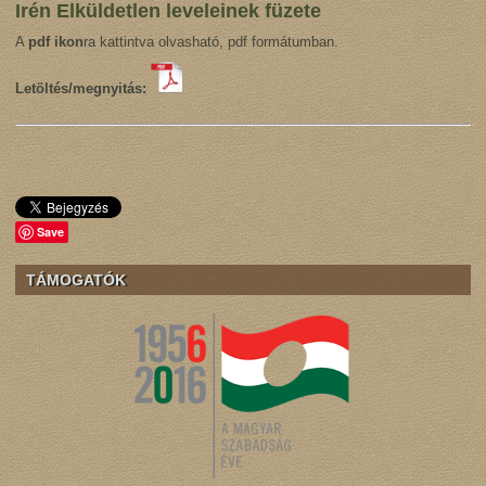
Irén Elküldetlen leveleinek füzete
A
pdf ikon
ra kattintva olvasható, pdf formátumban.
Letöltés/megnyitás:
Save
TÁMOGATÓK