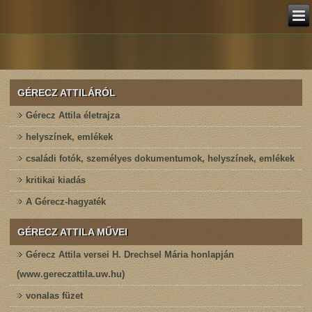
GÉRECZ ATTILÁRÓL
Gérecz Attila életrajza
helyszínek, emlékek
családi fotók, személyes dokumentumok, helyszínek, emlékek
kritikai kiadás
A Gérecz-hagyaték
GÉRECZ ATTILA MŰVEI
Gérecz Attila versei H. Drechsel Mária honlapján
(www.gereczattila.uw.hu)
vonalas füzet