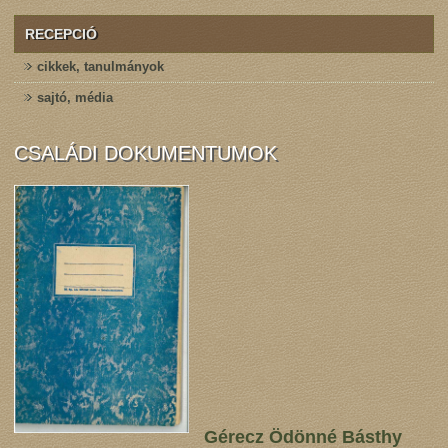
RECEPCIÓ
cikkek, tanulmányok
sajtó, média
CSALÁDI DOKUMENTUMOK
Gérecz Ödönné Básthy