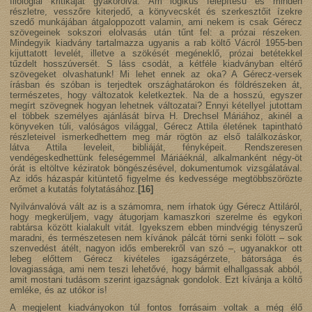
filológiai kritikáját gyakorolva. Ám logikus felépítésű és minden
részletre, vesszőre kiterjedő, a könyvecskét és szerkesztőit ízekre
szedő munkájában átgaloppozott valamin, ami nekem is csak Gérecz
szövegeinek sokszori elolvasás után tűnt fel: a prózai részeken.
Mindegyik kiadvány tartalmazza ugyanis a rab költő Vácról 1955-ben
kijuttatott levelét, illetve a szökését megéneklő, prózai betétekkel
tűzdelt hosszúversét. S láss csodát, a kétféle kiadványban eltérő
szövegeket olvashatunk! Mi lehet ennek az oka? A Gérecz-versek
írásban és szóban is terjedtek országhatárokon és földrészeken át,
természetes, hogy változatok keletkeztek. Na de a hosszú, egyszer
megírt szövegnek hogyan lehetnek változatai? Ennyi kétellyel jutottam
el többek személyes ajánlását bírva H. Drechsel Máriához, akinél a
könyveken túli, valóságos világgal, Gérecz Attila életének tapintható
részleteivel ismerkedhettem meg már rögtön az első találkozáskor,
látva Attila leveleit, bibliáját, fényképeit. Rendszeresen
vendégeskedhettünk feleségemmel Máriáéknál, alkalmanként négy-öt
órát is eltöltve kéziratok böngészésével, dokumentumok vizsgálatával.
Az idős házaspár kitüntető figyelme és kedvessége megtöbbszörözte
erőmet a kutatás folytatásához.
[16]
Nyilvánvalóvá vált az is a számomra, nem írhatok úgy Gérecz Attiláról,
hogy megkerüljem, vagy átugorjam kamaszkori szerelme és egykori
rabtársa között kialakult vitát. Igyekszem ebben mindvégig tényszerű
maradni, és természetesen nem kívánok pálcát törni senki fölött – sok
szenvedést átélt, nagyon idős emberekről van szó –, ugyanakkor ott
lebeg előttem Gérecz kivételes igazságérzete, bátorsága és
lovagiassága, ami nem teszi lehetővé, hogy bármit elhallgassak abból,
amit mostani tudásom szerint igazságnak gondolok. Ezt kívánja a költő
emléke, és az utókor is!
A megjelent kiadványokon túl fontos forrásaim voltak a még élő