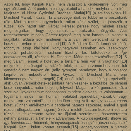
Azon túl, hogy Kárpáti Kamil nem válaszolt a kérdéseimre, volt még
egy bökkenő. A 23 pontos hibajegyzékéből a hatodik, melyben arra kért,
felejtsem el Hiesz Győzőné Drechsel Máriát
[10]
(a továbbiakban H.
Drechsel Mária). Húzzam ki a szövegemből, és többé ne is beszéljünk
róla. Mint a rossz kisgyereknek, mikor kérik szülei, ne játsszék a
tűzzel, úgy hatott rám Kárpáti kérése: persze hogy minden szálat
megmozgattam, hogy eljuthassak a titokzatos hölgyhöz. Akit
természetesen minden Gérecz-rajongó meg akar ismerni, s akinek a
sugallata, áldása sok mindenen rajta van, ami Géreczről az elmúlt
huszonöt évben megjelenhetett.
[11]
A Stádium Kiadó keménykötésű,
többnyire szép kiállítású könyvhegyével szemben egy zsebkönyv
méretű, puhakötésű, majdnem füzetnyi kis kötetecske az
Így
bocskorosan
áll, részben H. Drechsel Mária szerkesztésében.
[12]
S
még valami: ennek a kötetnek a tartalma fenn van a világhálón,
[13]
melynek jelentőségét a vitázó felek, s a hatvanon-hetvenen túli
generáció nem nagyon érti (mily gyönyörű paradoxon, hogy a honlapot
kiépítő és működtető Hiesz Győző, H. Drechsel Mária férje
kilencvenegy évet is megélt),
[14]
annál inkább az ifjúság képviselői,
akik ugyan versesköteteket jobbára nem vesznek a kezükbe, de olvasni
kész hányaduk a neten bolyong folyvást. Magam, a két generáció közé
szorulva, igyekszem mindenhonnan mindent elolvasni, s valahonnan –
fogalmam sincs már honnan, valakitől ajándékba kaptuk?, vagy
megvettem valamiért? – eredendően meg volt az
Így bocskorosan
kötet. (Onnan emlékeztem a csodával határos szökésre, amivel a gödi
rézsűn elfogadtattam magam.) Szóval mielőtt játszani kezdtem volna a
tűzzel, s felkerestem volna az ifjúkori szerelmest, összevetettem
néhány passzust a kétféle kiadványban. A különbségeknek, illetve az
Így bocskorosan
hibáinak, hiányosságainak és egyéb „disznóságainak”
Kárpáti Kamil külön kötetet szentelt,
[15]
legnagyobbrészt a versek