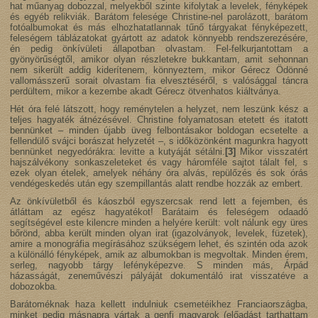
hat műanyag dobozzal, melyekből szinte kifolytak a levelek, fényképek
és egyéb relikviák. Barátom felesége Christine-nel parolázott, barátom
fotóalbumokat és más elhozhatatlannak tűnő tárgyakat fényképezett,
feleségem táblázatokat gyártott az adatok könnyebb rendszerezésére,
én pedig önkívületi állapotban olvastam. Fel-felkurjantottam a
gyönyörűségtől, amikor olyan részletekre bukkantam, amit sehonnan
nem sikerült addig kiderítenem, könnyeztem, mikor Gérecz Ödönné
vallomásszerű sorait olvastam fia elvesztéséről, s valósággal táncra
perdültem, mikor a kezembe akadt Gérecz ötvenhatos kiáltványa.
Hét óra felé látszott, hogy reménytelen a helyzet, nem leszünk kész a
teljes hagyaték átnézésével. Christine folyamatosan etetett és itatott
bennünket – minden újabb üveg felbontásakor boldogan ecsetelte a
fellendülő svájci borászat helyzetét –, s időközönként magunkra hagyott
bennünket negyedórákra: levitte a kutyáját sétálni.
[3]
Mikor visszatért
hajszálvékony sonkaszeleteket és vagy háromféle sajtot tálalt fel, s
ezek olyan ételek, amelyek néhány óra alvás, repülőzés és sok órás
vendégeskedés után egy szempillantás alatt rendbe hozzák az embert.
Az önkívületből és káoszból egyszercsak rend lett a fejemben, és
átláttam az egész hagyatékot! Barátaim és feleségem odaadó
segítségével este kilencre minden a helyére került: volt nálunk egy üres
bőrönd, abba került minden olyan irat (igazolványok, levelek, füzetek),
amire a monográfia megírásához szükségem lehet, és szintén oda azok
a különálló fényképek, amik az albumokban is megvoltak. Minden érem,
serleg, nagyobb tárgy lefényképezve. S minden más, Árpád
házasságát, zeneművészi pályáját dokumentáló irat visszatéve a
dobozokba.
Barátoméknak haza kellett indulniuk csemetéikhez Franciaországba,
minket pedig másnapra vártak a genfi magyarok (előadást tarthattam