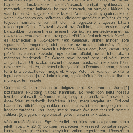
egyedülállóságát. Évről évre újra előjön Gérecz Gödön; ha délnek
hajózunk, Dunakeszinek, szülővárosának partjait nyaldossák a
motorunk keltette hullámok, ha meg északnak, ott tornyosul időtlenül a
váci börtön. Ott vagyok két tűz között. Nem hagyott nyugodni a költő,
verseit olvasgatva egy méltatlanul elfeledett grandiózus művész és egy
teljesen normális ember állt elém. S egyszerre világosan láttam
rokonságát Ottlik Gézával. Azzal az Ottlikkal, akit tényleg atyai
barátunkként olvasunk eszmélésünk óta (az én nemzedékemnek az
Iskola a határon
olyan, mint az eggyel előttünk járóknak Hašek
Švejk
je,
és apáméknak a
Huckleberry Finn kalandjai
), akinek minden sora
vigasztal és megerősít, akit elismer az irodalomtudomány és az
írótársadalom, és aki bekerült a kánonba. Nem tudom, hogy verset vagy
prózát olvasunk-e kevésbé; úgy sejtem előbbit, ez is lehet oka a
méltatlan feledésnek. És Gérecz atyai baráttá sem tud válni, mert
annyira fiatal. Ott szalad huszonhét évesen, puskával a kezében 1956.
november hetedikén, fél órával alkonyat előtt a Dohány utcában, s hiába
teríti le a sorozatlövés, mégis él. Ahogy Petőfi és Radnóti, akikkel a
legtöbben hasonlítják. A költők korán, a prózaírók későn halnak. Ilyen a
munkájuk természete.
Géreczet Ottlikkal hasonlító dolgozatomat Szentmártoni János
[4]
biztatására elküldtem Kárpáti Kamilnak, aki rövid időn belül hosszú
levélben válaszolt. Örömmel vette, hogy a „mérnöki kar” részéről is
érdeklődés mutatkozik költőtársa iránt, megsüvegelte az Ottlikkal
hasonlítás ötletét, ugyanakkor nem mulasztotta el megdorgálni az
irodalomtörténészi kart, hogy immár hatvan éve nem tesznek semmit
Attiláért,
[5]
s gyors megjelenését ígérte munkámnak kiadásra
váró antológiájukban. Egy feltétellel: ha kijavítom dolgozatom általa
jelölt hibáit. A 23 (!) pontban részletesen kivesézett pontatlanságok,
hiányosságok jó részével kénytelen voltam egyetérteni. Többször a