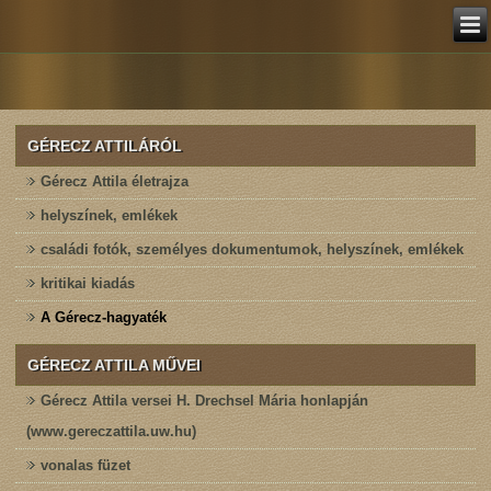
GÉRECZ ATTILÁRÓL
Gérecz Attila életrajza
helyszínek, emlékek
családi fotók, személyes dokumentumok, helyszínek, emlékek
kritikai kiadás
A Gérecz-hagyaték
GÉRECZ ATTILA MŰVEI
Gérecz Attila versei H. Drechsel Mária honlapján
(www.gereczattila.uw.hu)
vonalas füzet