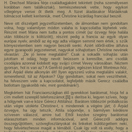
H. Drechsel Máriára férje családtagjaként tekintett (noha személyesen
korábban nem találkoztak), természetesnek vette, hogy egykori
vőlegénye versei őt illetik meg. A füzet átadásakor Máriáéknak
tolmácsot kellett keríteniük, mert Christine kizárólag franciául beszél.
Neve ott díszelgett jegyzetfüzetemben, de álmomban nem gondoltam
volna, hogy valamilyen módon valaha is kapcsolatba léphetek vele.
Részint mert Mária nem tudta a pontos címét (az özvegy férje halála
után többször is költözött), részint pedig a francia az egyik olyan
európai nyelv, amiből az ég egy adta világon semmit nem értek, s szűk
környezetemben sem nagyon beszéli senki. Azért időről-időre átfutva
egyre gyarapodó jegyzeteimet, nagyokat sóhajtottam Christine nevének
olvastán: „De jó lenne megtalálni!” Csak a sokadik sóhajtás után
jutottam el odáig, hogy nevét beüssem a keresőbe, ami csodák
csodájára azonnal kidobott egy svájci címet Vevey városában. Néztem
gyorsan, hol is van az? A Genfi-tó partján, egészen közel Montreux-höz,
ahol Árpád élete alkonyán élt! Ilyen egyszerű volna megtalálni valakit,
ismeretlenül, túl az Alpokon? Úgy gondoltam, sokat nem veszíthetek,
ha felveszem vele a kapcsolatot, legfeljebb másik Gerecz családba
botlottam (gyakoribb név, mint gondolnánk!).
Megkértem hát Franciaországban élő gyerekkori barátomat, hívja fel a
cím mellett szereplő telefonszámot,
[1]
s derítse ki, legyen szíves, hogy
a hölgynek van-e köze Gérecz Attilához. Barátom többszöri próbálkozás
után végre utolérte Christine-t, s mindennek a végére járt; ő Árpád
özvegye, ha úgy tetszik, Attila sógornője, s bármilyen kérdésre
szívesen válaszol, amire tud. Ettől kezdve szegény barátomat
elárasztottam minden információval, amit Géreczről addigra
összegyűjtöttem, szövegfoszlányokat és linkeket küldözgettem neki,
hogy felvértezhesse magát a témából. Csak így volt rá esély, hogy a