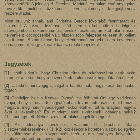
környezetéről. A jelenleg H. Drechsel Máriánál és nálam lévő anyagokat
tervezzük mielőbb közzétenni, illetve valamelyik közgyűjtemény
részére átadni.
Most örüljünk annak, ami Christine Gerecz jóvoltából fennmaradt és
előkerült! A kézirat lezárása előtt nem sokkal tudtam bedolgozni
szövegembe a dokumentumok, levelek részleteit, amiktől talán írásom
helyenként döcögősebbé vált, hiszen több fejezetet teljesen át kellett
alakítanom. Bízom benne, hogy ellentmondásba sehol nem keveredek
önmagammal, vagy az iratokban szereplő tényekkel.
Jegyzetek
[1]
Utóbb kiderült, hogy Christine címe és telefonszáma csak azért
szerepel a neten, hogy a növendékek utolérhessék hegedűtanárnőjüket.
[2]
Christine mindvégig ajánlgatta barátomnak, hogy kész bennünket
fogadni.
[3]
Gondoljon bele a Kedves Olvasó! Ha felhívná Önt egy vadidegen
svájci, hogy a családi hagyatékában kíván kotorászni, majd hozna
magával még három vadidegent, akkor etetné, itatná, magára hagyná
őket a lakásában? És mindent, amit elkérnének, odaadna nekik?
Christine így tett. Nehéz szavakat találni nagylelkűségére!
[4]
Az édesanya leveleinek, valamin H. Drechsel Mária
visszaemlékezéseinek (K1, K2) közlésekor e kötetben a szavak egybe-
és különírása és a központozás terén a ma érvényes helyesírási
szabályzatot vettem figyelembe.