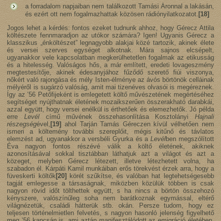
a forradalom napjaiban nem találkozott Tamási Áronnal a lakásán,
és ezért ott nem fogalmazhattak közösen rádiónyilatkozatot.
[18]
Jogos lehet a kérdés: fontos ezeket tudnunk ahhoz, hogy Gérecz Attila
költészete fennmaradjon az utókor számára? Igen! Ugyanis Gérecz a
klasszikus „énköltészet” legnagyobb alakjai közé tartozik, akinek élete
és versei szerves egységet alkotnak. Mára sajnos elcsépelt,
ugyanakkor vele kapcsolatban megkerülhetetlen fogalmak az etikusság
és a hitelesség. Valóságos hős, a már említett, eredeti lovageszmény
megtestesítője, akinek édesanyjához fűződő szerető fiúi viszonya,
nőkért való rajongása és mély Isten-élménye az ávós börtönök celláinak
mélyéről is sugárzó valóság, amit mai tizenéves olvasói is megéreznek.
Így az ’56 Petőfijeként is emlegetett költő művészetének megértéséhez
segítséget nyújthatnak életének mozaikszerűen összerakható darabkái,
azzal együtt, hogy versei enélkül is érthetőek és elemezhetők. Jó példa
erre
Levél
című művének összehasonlítása Kosztolányi
Hajnali
részegség
ével,
[19]
ahol Tarján Tamás Géreczen kívül vélhetően nem
ismeri a költemény további szereplőit, mégis kitűnő és távlatos
elemzést ad, ugyanakkor a versbéli Gyurka és a
Levél
ben megszólított
Éva nagyon fontos részévé válik a költő életének, akiknek
azonosításával sokkal tisztábban láthatjuk azt a világot és azt a
közeget, melyben Gérecz létezett, illetve létezhetett volna, ha
szabadon él. Kárpáti Kamil munkáiban erős törekvést érzek arra, hogy a
füveskerti költők
[20]
körét szűkítse, és valóban hat legtehetségesebb
tagját emlegesse a társaságnak, miközben közülük többen is csak
nagyon rövid időt tölthettek együtt, s ha nincs a börtön összehozó
kényszere, valószínűleg soha nem barátkoznak egymással, eltérő
világnézetük, családi hátterük stb. okán. Persze tudom, hogy ez
teljesen történelmietlen felvetés, s nagyon hasonló jelenség figyelhető
meg ’56 kapcsán is, ami aztán manifesztálódott az emigráció életében,