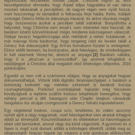
legfontosabb részleteket rövidre zárjuk. Christine rögtön az első
beszélgetéskor elmondta, hogy Árpád teljes hagyatéka el van rakva
mostani lakásának a pincéjében, de nagyon régen nem nyúlt hozzá,
mert huszonnégy év távlatából is felkavarja férje halála. Kérte, küldjek
szöveget Gérecz Attila és édesanyja írásával, és akkor rászánja magát,
hogy összevesse azokat a pincében talált iratokkal. Bonyolította a
helyzetet, hogy Christine sem email-t, sem internetet nem használ, de
barátom kitartó közvetítésével mégis mindenre készségesen válaszolt.
Diákjai tavaszi hegedűvizsgája után nekilátott a nehéz kutatásnak, s
már másnap hívta barátomat, hogy rengeteg írást és levelet talált a
Gérecz fiúk édesanyjától. Egy A/4-es formátumú füzetet is emlegetett.
Ekkor eldőlt bennem, ha kockázatos, akár felesleges, de mindenképpen
ki kell utaznunk Vevey-be, átnézni az anyagot.
[2]
Barátom vállalta,
hogy ő is „átruccan a szomszédból”, így azonnal lefoglaltuk a
repülőjegyet a Christine által megadott első lehetséges időpontra, 2016
pünkösdjére.
Egyedül az nem volt a számomra világos, hogy az anyagokat hogyan
dokumentálhatjuk. Vittünk több digitális fényképezőgépet, s barátom a
biztonság kedvéért egy méretes szkennert is berakott kocsija
csomagtartójába. Pünkösd szombatjának hajnalán még Vecsésen
kóvályogtunk a reptérre szállító kisbusz telephelyét keresgélve, hogy
néhány perccel a déli harangszó után Chaplin öregkori városának
hangulatos kis utcáján csöngessünk a Gerecz feliratú kaputelefonon.
Egy végtelenül kedves, csupa szív, lendületes és vidám asszony
nyitott ajtót a négy magyarnak, mert feleségeinket sem akartuk kihagyni
ebből az élményből. Köszöntőitalokon és előételeken túl háromfogásos
ebéd várt bennünket, amivel négy óra körül végeztünk. A gyomrom és a
fejem is majd’ szét durrant, előbbi a különleges étkektől, utóbbi meg az
idegességtől: hogyan fogunk így végezni a már gondosan előkészített