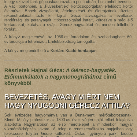
le egy szovjet tank géppuskasorozata a pesti utcán, huszonhét évesen.
A váci börtönben, a „Füveskertiek” költőcsoportjában érlelődött költői
életműve. Ennek vizsgálatát, értelmezését és életrajzának tüzetes
rekonstruálását tűzte ki Hajnal Géza, átvizsgálva a levéltárak
rendőrségi és peranyagait, titkosszolgálati iratait, kérdezve a még élő
kortársakat, kutatva a svájci Gérecz-hagyatékot és minden fellelhető
forrást.
A könyv megjelenését az 1956-os forradalom és szabadságharc 60.
évfordulójára létrehozott Emlékbizottság támogatta
A könyv megrendelhető a
Kortárs Kiadó honlapján
Részletek
Hajnal Géza:
A Gérecz-hagyaték.
Előmunkálatok a nagymonográfiához
című
könyvéből
BEVEZETÉS, AVAGY MIÉRT NEM
HAGY NYUGODNI GÉRECZ ATTILA?
Sok évtizedes hagyománya van a Duna-menti mérőtáborozásnak.
Klimm Mihály professzor az 1800-as évek végén saját telkét felajánlva
alapította Nagymaroson az első mérőtelepet a mindenkori magyar
vízmérnökképzés javára. A telep a rendszerváltozás napjaiban egy
telekcsere folytán Gödre költözött. Ősfás, gyönyörű park, kisebb