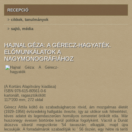
RECEPCIÓ
cikkek, tanulmányok
sajtó, média
HAJNAL GÉZA: A GÉRECZ-HAGYATÉK.
ELŐMUNKÁLATOK A
NAGYMONOGRÁFIÁHOZ
(A Kortárs Alapítvány kiadása)
ISBN 978-615-80561-0-6
kartonált, ragasztókötött
117*200 mm, 272 oldal
Gérecz Attila költő és szabadságharcos rövid, ám mozgalmas életét
(1929–1956) évtizedekig hallgatás övezte, így az utókor sok félreértést,
téves adatot és legendaszerűen homályos ismeretet örökölt róla. Már
huszonegy évesen börtönbe kerül politikai fogolyként. Vácról a Dunát
átúszva sikerül megszöknie ’54 tavaszán; elkapják, majd újra
lecsukják. A forradalmárok szabadítják ki ’ 56 őszén, egy hétre rá teríti