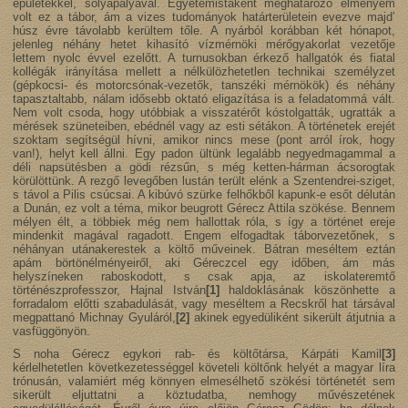
épületekkel, sólyapályával. Egyetemistaként meghatározó élményem
volt ez a tábor, ám a vizes tudományok határterületein evezve majd’
húsz évre távolabb kerültem tőle. A nyárból korábban két hónapot,
jelenleg néhány hetet kihasító vízmérnöki mérőgyakorlat vezetője
lettem nyolc évvel ezelőtt. A turnusokban érkező hallgatók és fiatal
kollégák irányítása mellett a nélkülözhetetlen technikai személyzet
(gépkocsi- és motorcsónak-vezetők, tanszéki mérnökök) és néhány
tapasztaltabb, nálam idősebb oktató eligazítása is a feladatommá vált.
Nem volt csoda, hogy utóbbiak a visszatérőt kóstolgatták, ugratták a
mérések szüneteiben, ebédnél vagy az esti sétákon. A történetek erejét
szoktam segítségül hívni, amikor nincs mese (pont arról írok, hogy
van!), helyt kell állni. Egy padon ültünk legalább negyedmagammal a
déli napsütésben a gödi rézsűn, s még ketten-hárman ácsorogtak
körülöttünk. A rezgő levegőben lustán terült elénk a Szentendrei-sziget,
s távol a Pilis csúcsai. A kibúvó szürke felhőkből kapunk-e esőt délután
a Dunán, ez volt a téma, mikor beugrott Gérecz Attila szökése. Bennem
mélyen élt, a többiek még nem hallottak róla, s így a történet ereje
mindenkit magával ragadott. Engem elfogadtak táborvezetőnek, s
néhányan utánakerestek a költő műveinek. Bátran meséltem eztán
apám börtönélményeiről, aki Géreczcel egy időben, ám más
helyszíneken raboskodott, s csak apja, az iskolateremtő
történészprofesszor, Hajnal István
[1]
haldoklásának köszönhette a
forradalom előtti szabadulását, vagy meséltem a Recskről hat társával
megpattanó Michnay Gyuláról,
[2]
akinek egyedüliként sikerült átjutnia a
vasfüggönyön.
S noha Gérecz egykori rab- és költőtársa, Kárpáti Kamil
[3]
kérlelhetetlen következetességgel követeli költőnk helyét a magyar líra
trónusán, valamiért még könnyen elmesélhető szökési történetét sem
sikerült eljuttatni a köztudatba, nemhogy művészetének