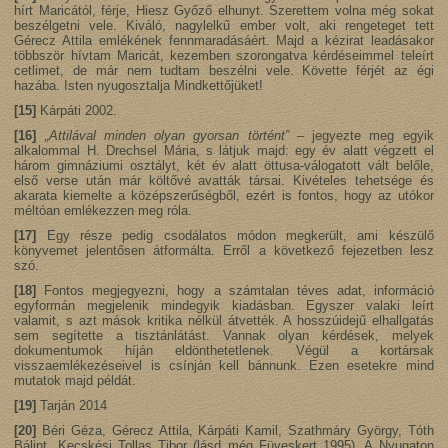
hírt Maricától, férje, Hiesz Győző elhunyt. Szerettem volna még sokat
beszélgetni vele. Kiváló, nagylelkű ember volt, aki rengeteget tett
Gérecz Attila emlékének fennmaradásáért. Majd a kézirat leadásakor
többször hívtam Maricát, kezemben szorongatva kérdéseimmel teleírt
cetlimet, de már nem tudtam beszélni vele. Követte férjét az égi
hazába. Isten nyugosztalja Mindkettőjüket!
[15]
Kárpáti 2002.
[16]
„Attilával minden olyan gyorsan történt”
– jegyezte meg egyik
alkalommal H. Drechsel Mária, s látjuk majd: egy év alatt végzett el
három gimnáziumi osztályt, két év alatt öttusa-válogatott vált belőle,
első verse után már költővé avatták társai. Kivételes tehetsége és
akarata kiemelte a középszerűségből, ezért is fontos, hogy az utókor
méltóan emlékezzen meg róla.
[17]
Egy része pedig csodálatos módon megkerült, ami készülő
könyvemet jelentősen átformálta. Erről a következő fejezetben lesz
szó.
[18]
Fontos megjegyezni, hogy a számtalan téves adat, információ
egyformán megjelenik mindegyik kiadásban. Egyszer valaki leírt
valamit, s azt mások kritika nélkül átvették. A hosszúidejű elhallgatás
sem segítette a tisztánlátást. Vannak olyan kérdések, melyek
dokumentumok híján eldönthetetlenek. Végül a kortársak
visszaemlékezéseivel is csínján kell bánnunk. Ezen esetekre mind
mutatok majd példát.
[19]
Tarján 2014
[20]
Béri Géza, Gérecz Attila, Kárpáti Kamil, Szathmáry György, Tóth
Bálint, Kecskési Tollas Tibor (lásd még Füveskert 1995), A Nyugaton