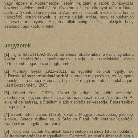
vagy éppen a Köztemetőbeli sétán hallgatni a rabok zuhanyozás
közbeni önfeledt ordibálását. Gyakran kiállunk alkonyat után a Duna-
partra a Szentendrei-szigeten a Váci révnél, nézzük a vizet és a benne
tükröződő börtön fényeit, s szinte várjuk Attilát, hogy felbukkanjon
csibészes mosolyával. A parton állók pedig öleljék, csókolják, hogy
szabadon újra köztünk lehet!
Jegyzetek
[1]
Hajnal István (1892–1956), történész, akadémikus, a két világháború
közötti történetírás meghatározó alakja, a szociológiai alapú
történelemfelfogás hazai megteremtője.
[2]
Michnay Gyula (1922–2011), az egyetlen politikai fogoly, aki
a
Recski kényszermunkatáborból
sikeresen megszökött, és Nyugatra
menekült. Édesapja katonatiszt volt, ő maga is katonaiskolába járt.
Lásd Böszörményi 2005.
[3]
Kárpáti Kamil (1929), József Attila-díjas író, költő, esszéíró,
szerkesztő, egykori recski, váci, és márianosztrai rab (Nosztrán G. A.
alkalmi cellatársa), a Stádium Kiadó alapítója és vezetője, Pesterzsébet
díszpolgára.
[4]
Szentmártoni János (1975), költő, a Magyar Írószövetség jelenlegi
elnöke, Gérecz Attila-díjas, a Stádium Fiatal Írók körének alapítója,
Kárpáti Kamil egykori tanítványa.
[5]
Holott épp Kárpáti Kamilnak köszönhetően számos kitűnő irodalmár
és irodalomtörténész megnyilvánult Géreczről az elmúlt tizenöt évben a