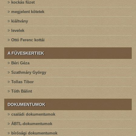
kockás füzet
megjelent kötetek
kiáltvány
levelek
Ottó Ferenc kottái
A FÜVESKERTIEK
Béri Géza
Szathmáry György
Tollas Tibor
Tóth Bálint
DOKUMENTUMOK
családi dokumentumok
ÁBTL-dokumentumok
bírósági dokumentumok