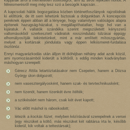
kapjanak arról a mérhetetlen sötétségről, ami az ávós fejekben honolt. A
félreismerésről meg még lesz szó a besúgók kapcsán…
A kapcsolati hálók bogozgatása közben történetfoszlányok rajzolódnak
ki előttünk, de itt sem lehetünk biztosak a dolgunkban. A koncepciós
pereknek éppen abban áll a lényege, hogy valamilyen valóságos alapra
építenek hazugság-házakat, s megállapíthatatlan, hogy hol van a
kijáratuk. A vallatók szándéka szerint megszületett kényszerű
vallomásokból szerkesztett vádiratok rosszindulatú túlzásai éppúgy
elhomályosítják tekintetünket, mint a már említett mítoszgyártás,
melyet a kortársak jóindulata vagy éppen lelkiismeret-furdalása
ösztönöz.
Ennyi magyarázkodás után álljon itt dióhéjban néhány adat azok közül,
ami nyomozásaimból kiderült a költőről, s eddig minden kiadványban
máshogyan szerepelt:
Gérecz Attila letartóztatásakor nem Csepelen, hanem a Dózsa
György úton dolgozott;
nem vasesztergályosként, hanem szak- és tervtechnikusként;
nem tizenöt, hanem tizenkét évre ítélték;
a szökéséért nem három, csak két évet kapott;
Vác előtt máshol is raboskodott;
létezik a
kockás füzet
, melyben kézírásával szerepelnek a versei
(egy részüket a költő, más részüket két rabtársa írta le, később
kiderül, kik voltak a tettestársak);