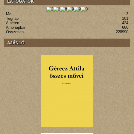
LÁTOGATÓK
Ma
3
Tegnap
101
A héten
424
A hónapban
660
Összesen
228990
AJÁNLÓ