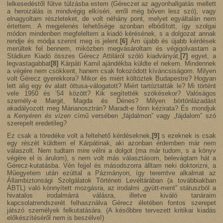
lelkesedéstől fűtve túlzásba estem (Géreczet az agyonhallgatás mellett
a heroizálás is mindvégig elkíséri, erről még bőven lesz szó), vagy
elnagyoltam részleteket, de volt néhány pont, melyet egyáltalán nem
értettem. A megjelenés lehetősége azonban elbódított, így szolgai
módon mindenben megfeleltem a kiadó kérésének, s a dolgozat annak
rendje és módja szerint meg is jelent.
[6]
Ám újabb és újabb kérdések
merültek fel bennem, miközben megvásároltam és végigolvastam a
Stádium Kiadó összes Gérecz Attiláról szóló kiadványát,
[7]
egyet, a
legvastagabbat
[8]
Kárpáti Kamil ajándékba küldte el nekem. Mindennek
a végére nem csökkent, hanem csak fokozódott kíváncsiságom. Milyen
volt Gérecz gyerekkora? Mikor és miért költöztek Budapestre? Hogyan
lett alig egy év alatt öttusa-válogatott? Miért tartóztatták le? Mi történt
vele 1950 és ’54 között? Kik segítették szökésekor? Valóságos
személy-e Margit, Magda és Dénes? Milyen börtönlázadást
akadályozott meg Márianosztrán? Maradt-e fönn kézirata? És mondjuk
a
Kenyéren és vízen
című versében „fájdalmon” vagy „fájdalom” szó
szerepelt eredetileg?
Ez csak a töredéke volt a feltehető kérdéseknek,
[9]
s ezeknek is csak
egy részét küldtem el Kárpátinak, aki azonban érdemben már nem
válaszolt. Nem tudtam mire vélni a dolgot (ma már tudom, s a könyv
végére el is árulom), s nem volt más választásom, belevágtam hát a
Gérecz-kutatásba. Vén fejjel és másodszorra álltam neki doktorizni, a
Műegyetem után ezúttal a Pázmányon, így teremtve alkalmat az
Állambiztonsági Szolgálatok Történeti Levéltárában (a továbbiakban
ÁBTL) való könnyített mozgásra, az irodalmi „gyütt-ment” státuszból a
hivatalos irodalmárrá válásra, illetve kiváló tanáraim
kapcsolatrendszerét felhasználva Gérecz életében fontos szerepet
játszó személyek felkutatására. (A későbbre tervezett kritikai kiadás
előkészítéséről nem is beszélve!)