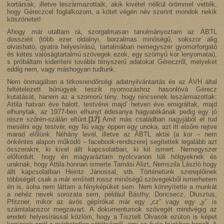
kortársak, illetve leszármazottaik, akik kivétel nélkül örömmel vették,
hogy Géreczcel foglalkozom, a kötet végén név szerint mondok nekik
köszönetet!
Ahogy már utaltam rá, szorgalmasan tanulmányoztam az ÁBTL
dossziéit (több ezer oldalnyi, borzalmas minőségű, sokszor alig
olvasható, gyatra helyesírású, tartalmában nemegyszer gyomorforgató
és kétes valóságtartalmú szövegek ezek, egy szörnyű kor lenyomatai),
s próbáltam kideríteni további tényszerű adatokat Géreczről, melyeket
eddig nem, vagy máshogyan tudtunk.
Nem önmagában a titkosrendőrségi adatnyilvántartás és az ÁVH által
feltételezett bűnügyek teszik nyomozáshoz hasonlóvá Gérecz
kutatását, hanem az a szomorú tény, hogy nincsenek leszármazottak:
Attila hatvan éve halott, testvérei majd’ hetven éve emigráltak, majd
elhunytak, az 1977-ben elhunyt édesanya hagyatékának pedig egy jó
része szőrén-szálán eltűnt.
[17]
Amit más családban nagyjából el tud
mesélni egy testvér, egy fiú vagy éppen egy unoka, azt itt elsőre rejtve
marad előlünk. Néhány levél, illetve az ÁBTL aktái (a kor – nem
önkéntes alapon működő – facebook-rendszere) segítettek legalább azt
összerakni, ki kivel állt kapcsolatban, ki kit ismert. Nemegyszer
előfordult, hogy én magyaráztam nyolcvanon túli hölgyeknek és
uraknak, hogy Attila honnan ismerte Tamási Alizt, Nemszila László hogy
állt kapcsolatban Heintz Jánossal, stb. Történetünk szereplőinek
többségét csak a már említett rossz minőségű szövegekből ismerhetem
én is, soha nem láttam a fényképüket sem. Nem könnyítette a munkát
a nehéz nevek sorozata sem, például Básthy, Doncsecz, Dlusztus,
Pfitzner, mikor az ávós gépírókat már egy „cz” vagy egy „y” is
számtalanszor megzavart. A dokumentumok szövegét mindvégig az
eredeti helyesírással közlöm, hogy a Tisztelt Olvasók ezúton is képet