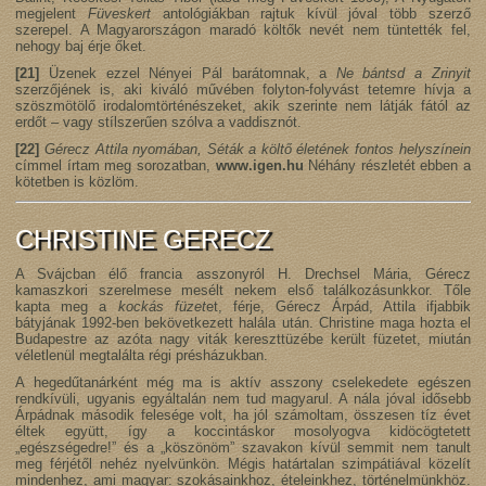
megjelent
Füveskert
antológiákban rajtuk kívül jóval több szerző
szerepel. A Magyarországon maradó költők nevét nem tüntették fel,
nehogy baj érje őket.
[21]
Üzenek ezzel Nényei Pál barátomnak, a
Ne bántsd a Zrinyit
szerzőjének is, aki kiváló művében folyton-folyvást tetemre hívja a
szöszmötölő irodalomtörténészeket, akik szerinte nem látják fától az
erdőt – vagy stílszerűen szólva a vaddisznót.
[22]
Gérecz Attila nyomában, Séták a költő életének fontos helyszínein
címmel írtam meg sorozatban,
www.igen.hu
Néhány részletét ebben a
kötetben is közlöm.
CHRISTINE GERECZ
A Svájcban élő francia asszonyról H. Drechsel Mária, Gérecz
kamaszkori szerelmese mesélt nekem első találkozásunkkor. Tőle
kapta meg a
kockás füzet
et, férje, Gérecz Árpád, Attila ifjabbik
bátyjának 1992-ben bekövetkezett halála után. Christine maga hozta el
Budapestre az azóta nagy viták kereszttüzébe került füzetet, miután
véletlenül megtalálta régi présházukban.
A hegedűtanárként még ma is aktív asszony cselekedete egészen
rendkívüli, ugyanis egyáltalán nem tud magyarul. A nála jóval idősebb
Árpádnak második felesége volt, ha jól számoltam, összesen tíz évet
éltek együtt, így a koccintáskor mosolyogva kidöcögtetett
„egészségedre!” és a „köszönöm” szavakon kívül semmit nem tanult
meg férjétől nehéz nyelvünkön. Mégis határtalan szimpátiával közelít
mindenhez, ami magyar: szokásainkhoz, ételeinkhez, történelmünkhöz.