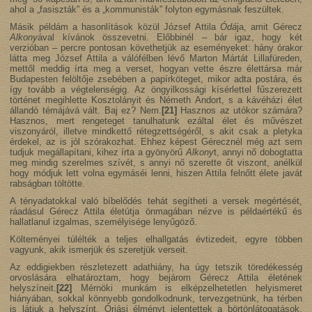
ahol a „fasiszták” és a „kommunisták” folyton egymásnak feszültek.
Másik példám a hasonlítások közül József Attila
Ódá
ja, amit Gérecz
Alkony
ával kívánok összevetni. Előbbinél – bár igaz, hogy két
verzióban – percre pontosan követhetjük az eseményeket: hány órakor
látta meg József Attila a válófélben lévő Marton Mártát Lillafüreden,
mettől meddig írta meg a verset, hogyan vette észre élettársa már
Budapesten felöltője zsebében a papírköteget, mikor adta postára, és
így tovább a végtelenségig. Az öngyilkossági kísérlettel fűszerezett
történet megihlette Kosztolányit és Németh Andort, s a kávéházi élet
állandó témájává vált. Baj ez? Nem.
[21]
Hasznos az utókor számára?
Hasznos, mert rengeteget tanulhatunk ezáltal élet és művészet
viszonyáról, illetve mindkettő rétegzettségéről, s akit csak a pletyka
érdekel, az is jól szórakozhat. Ehhez képest Gérecznél még azt sem
tudjuk megállapítani, kihez írta a gyönyörű
Alkony
t, annyi nő dobogtatta
meg mindig szerelmes szívét, s annyi nő szerette őt viszont, anélkül
hogy módjuk lett volna egymáséi lenni, hiszen Attila felnőtt élete javát
rabságban töltötte.
A tényadatokkal való bíbelődés tehát segítheti a versek megértését,
ráadásul Gérecz Attila életútja önmagában nézve is példaértékű és
hallatlanul izgalmas, személyisége lenyűgöző.
Költeményei túlélték a teljes elhallgatás évtizedeit, egyre többen
vagyunk, akik ismerjük és szeretjük verseit.
Az eddigiekben részletezett adathiány, ha úgy tetszik töredékesség
orvoslására elhatároztam, hogy bejárom Gérecz Attila életének
helyszíneit.
[22]
Mérnöki munkám is elképzelhetetlen helyismeret
hiányában, sokkal könnyebb gondolkodnunk, tervezgetnünk, ha térben
is látjuk a helyszínt. Óriási élményt jelentettek a börtönlátogatások,