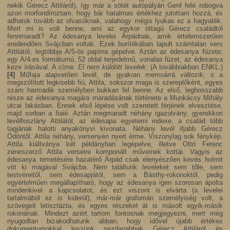
nekik Gérecz Attiláról), így már a sötét autópályán Genf felé robogva
azon morfondíroztam, hogy bár hatalmas értékhez jutottam hozzá, és
adhatok tovább az olvasóknak, valahogy mégis lyukas ez a hagyaték.
Mert mi is volt benne, ami az egykor öttagú Gérecz családtól
fennmaradt? Az édesanya levelei Árpádnak, amik értelemszerűen
eredendően Svájcban voltak. Ezek borítékában lapult számtalan vers
Attilától, legtöbbje A/5-ös papírra gépelve. Aztán az édesanya füzete;
egy A/4-es formátumú, 52 oldal terjedelmű, vonalas füzet, az édesanya
keze írásával. A címe:
El nem küldött levelek
. (A továbbiakban ENKL.)
[4]
Műfaja alapvetően levél, de gyakran memoárrá változik, s a
megszólított legkisebb fiú, Attila, sokszor maga is szereplőként, egyes
szám harmadik személyben bukkan fel benne. Az első, leghosszabb
része az édesanya magára maradásának története a Munkácsy Mihály
utcai lakásban. Ennek első lépése volt szeretett férjének elvesztése,
majd sorban a fiaié. Aztán megmaradt néhány igazolvány, gyerekkori
levélfoszlány Attilától, az édesapa egyetemi indexe, a család több
tagjának halotti anyakönyvi kivonata. Néhány levél ifjabb Gérecz
Ödöntől. Attila néhány, versenyen nyert érme. Viszonylag sok fénykép.
Attila kiáltványa két példányban legépelve, illetve Ottó Ferenc
zeneszerző Attila verseire komponált műveinek kottái. Vagyis az
édesanya temetésére hazatérő Árpád csak elenyészően kevés holmit
vitt ki magával Svájcba. Nem találtunk leveleket sem tőle, sem
testvéreitől, sem édesapjától, sem a Básthy-rokonoktól, pedig
egyértelműen megállapítható, hogy az édesanya igen szorosan ápolta
mindenkivel a kapcsolatot, és ezt viszont is elvárta (a levelei
tartalmából ez is kiderül); már-már grafomán személyiség volt, a
szövegeit letisztázta, és egyes részeket át is másolt egyik-másik
rokonának. Mindezt azért tartom fontosnak megjegyezni, mert még
nyugodtan bizakodhatunk abban, hogy idővel újabb értékes
dokumentumokkal leszünk gazdagabbak Gérecz Attiláról és