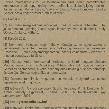
Sorsod művészete
című (a továbbiakban SM), eddig háromkötetes
sorozatban, csak hogy néhány nevet említsek a teljesség igénye nélkül:
Tarján Tamás, Rónay László, Szörényi László, Varga Domokos. Lásd a
Gérecz Attila költészetéről
című fejezetben.
[6]
Hajnal 2015
[7]
Az irodalomjegyzékben mindegyik Stádium kötetet feltüntetem, ha
jól számolom, jelenleg kilenc olyan kiadványa van a kiadónak, mely
Gérecz Attilához köthető.
[8]
Kárpáti 2011.
[9]
Nem lehet véletlen, hogy néhány hónapja szinte ugyanezeket a
kérdéseket tette fel nekem egy lelkes gimnazista – nevezzük
Emesének –, aki évfolyamdolgozatának hőséül választotta Géreczet, s
a neten böngészve talált rám.
[10]
Gérecz Attila kamaszkori kedvese, a költő megszólításában
Marica, vagy Kicsi, a Munkácsy Mihály utca 34. számú házban
Géreczék szomszédja, a költő édesanyjának haláláig hűséges barátnője
és ápolója, Gérecz hagyatékának gondozója.
[11]
Dokumentumfilmek, megzenésített versek, melyekről az utolsó
fejezetben ejtek majd szót.
[12]
Gérecz A.,
Így bocskorosan
, Szerk. Turcsány P., H. Dreschel M.,
Kráter Műhely Egyesület, Pomáz, 2001. A továbbiakban:
Így
bocskorosan,
2001.
[13]
http://gereczattila.uw.hu/
[14]
Könyvem kéziratának leadása előtt egy héttel kaptam a szomorú