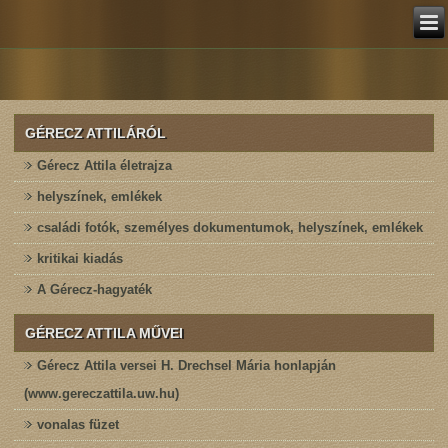
GÉRECZ ATTILÁRÓL
Gérecz Attila életrajza
helyszínek, emlékek
családi fotók, személyes dokumentumok, helyszínek, emlékek
kritikai kiadás
A Gérecz-hagyaték
GÉRECZ ATTILA MŰVEI
Gérecz Attila versei H. Drechsel Mária honlapján
(www.gereczattila.uw.hu)
vonalas füzet