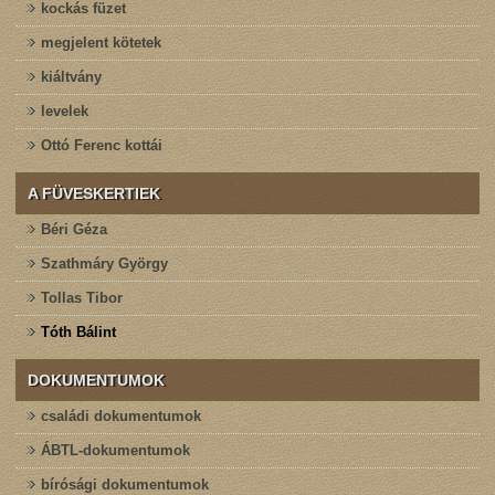
kockás füzet
megjelent kötetek
kiáltvány
levelek
Ottó Ferenc kottái
A FÜVESKERTIEK
Béri Géza
Szathmáry György
Tollas Tibor
Tóth Bálint
DOKUMENTUMOK
családi dokumentumok
ÁBTL-dokumentumok
bírósági dokumentumok