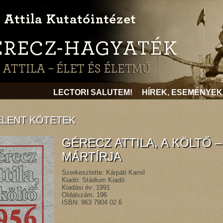
LECTORI SALUTEM!
HÍREK, ESEMÉNYEK
LENT KÖTETEK
GÉRECZ ATTILA, A KÖLTŐ –
MÁRTÍRJA
Szerkesztette: Kárpáti Kamil
Kiadó: Stádium Kiadó
Kiadási év: 1991
Oldalszám: 196
ISBN: 963 7904 02 6