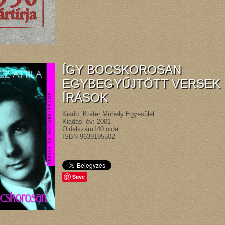
ÍGY ​BOCSKOROSAN
EGYBEGYŰJTÖTT VERSEK 
ÍRÁSOK
Kiadó: Kráter Műhely Egyesület
Kiadási év: 2001
Oldalszám140 oldal
ISBN 9639195502
Save