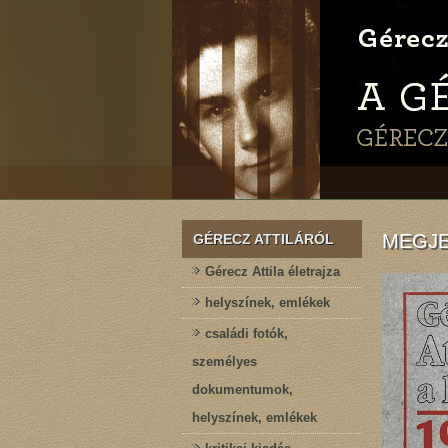
MEGJE
GÉRECZ ATTILÁRÓL
Gérecz Attila életrajza
helyszínek, emlékek
családi fotók,
személyes
dokumentumok,
helyszínek, emlékek