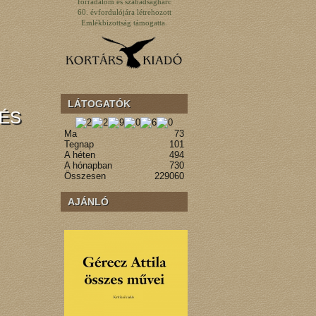
forradalom és szabadságharc
60. évfordulójára létrehozott
Emlékbizottság támogatta.
LÁTOGATÓK
ÉS
Ma
73
Tegnap
101
A héten
494
A hónapban
730
Összesen
229060
AJÁNLÓ