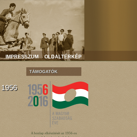
IMPRESSZUM
OLDALTÉRKÉP
TÁMOGATÓK
 1956
A honlap elkészítését az 1956-os