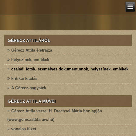
GÉRECZ ATTILÁRÓL
Gérecz Attila életrajza
helyszínek, emlékek
családi fotók, személyes dokumentumok, helyszínek, emlékek
kritikai kiadás
A Gérecz-hagyaték
GÉRECZ ATTILA MŰVEI
Gérecz Attila versei H. Drechsel Mária honlapján
(www.gereczattila.uw.hu)
vonalas füzet