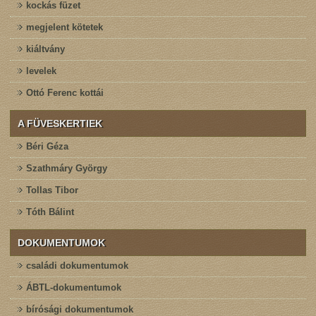
kockás füzet
megjelent kötetek
kiáltvány
levelek
Ottó Ferenc kottái
A FÜVESKERTIEK
Béri Géza
Szathmáry György
Tollas Tibor
Tóth Bálint
DOKUMENTUMOK
családi dokumentumok
ÁBTL-dokumentumok
bírósági dokumentumok