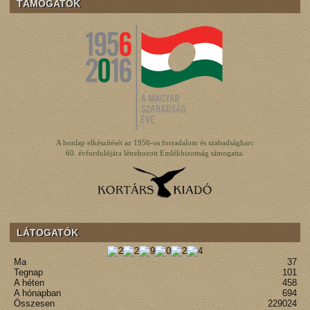
TÁMOGATÓK
A honlap elkészítését az 1956-os forradalom és szabadságharc
60. évfordulójára létrehozott Emlékbizottság támogatta.
LÁTOGATÓK
Ma
37
Tegnap
101
A héten
458
A hónapban
694
Összesen
229024