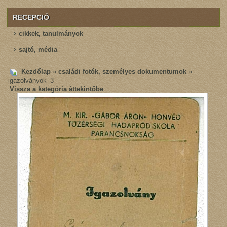
RECEPCIÓ
cikkek, tanulmányok
sajtó, média
Kezdőlap
»
családi fotók, személyes dokumentumok
»
igazolványok_3
Vissza a kategória áttekintőbe