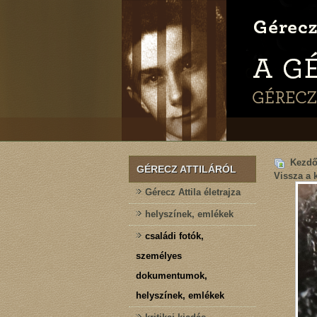
Kezdő
GÉRECZ ATTILÁRÓL
Vissza a 
Gérecz Attila életrajza
helyszínek, emlékek
családi fotók,
személyes
dokumentumok,
helyszínek, emlékek