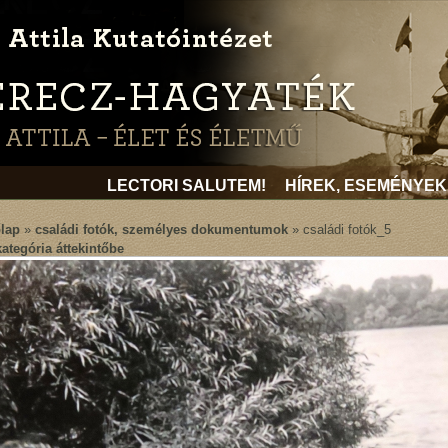
LECTORI SALUTEM!
HÍREK, ESEMÉNYEK
lap
»
családi fotók, személyes dokumentumok
» családi fotók_5
kategória áttekintőbe