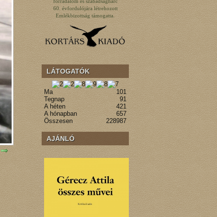
forradalom és szabadságharc
60. évfordulójára létrehozott
Emlékbizottság támogatta.
LÁTOGATÓK
Ma
101
Tegnap
91
A héten
421
A hónapban
657
Összesen
228987
AJÁNLÓ