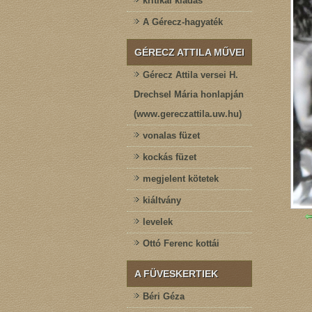
kritikai kiadás
A Gérecz-hagyaték
GÉRECZ ATTILA MŰVEI
Gérecz Attila versei H.
Drechsel Mária honlapján
(www.gereczattila.uw.hu)
vonalas füzet
kockás füzet
megjelent kötetek
kiáltvány
levelek
Ottó Ferenc kottái
A FÜVESKERTIEK
Béri Géza