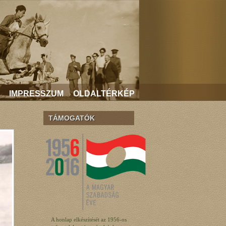
IMPRESSZUM
OLDALTÉRKÉP
TÁMOGATÓK
A honlap elkészítését az 1956-os