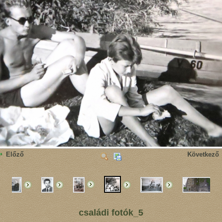
Előző
Következő
családi fotók_5