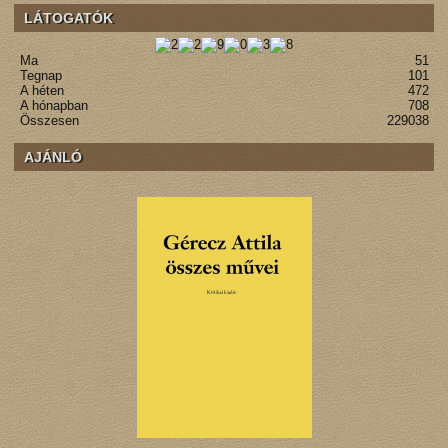
LÁTOGATÓK
Ma
51
Tegnap
101
A héten
472
A hónapban
708
Összesen
229038
AJÁNLÓ