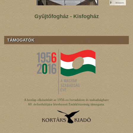
Gyűjtőfogház - Kisfogház
TÁMOGATÓK
A honlap elkészítését az 1956-os forradalom és szabadságharc
60. évfordulójára létrehozott Emlékbizottság támogatta.