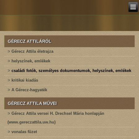
GÉRECZ ATTILÁRÓL
Gérecz Attila életrajza
helyszínek, emlékek
családi fotók, személyes dokumentumok, helyszínek, emlékek
kritikai kiadás
A Gérecz-hagyaték
GÉRECZ ATTILA MŰVEI
Gérecz Attila versei H. Drechsel Mária honlapján
(www.gereczattila.uw.hu)
vonalas füzet