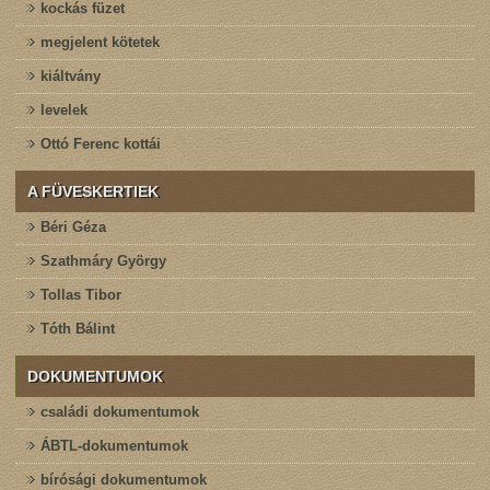
kockás füzet
megjelent kötetek
kiáltvány
levelek
Ottó Ferenc kottái
A FÜVESKERTIEK
Béri Géza
Szathmáry György
Tollas Tibor
Tóth Bálint
DOKUMENTUMOK
családi dokumentumok
ÁBTL-dokumentumok
bírósági dokumentumok