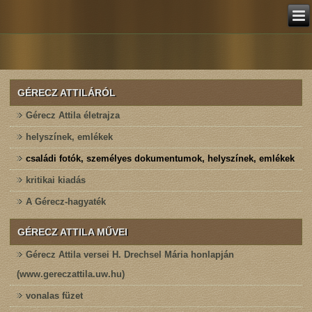
GÉRECZ ATTILÁRÓL
Gérecz Attila életrajza
helyszínek, emlékek
családi fotók, személyes dokumentumok, helyszínek, emlékek
kritikai kiadás
A Gérecz-hagyaték
GÉRECZ ATTILA MŰVEI
Gérecz Attila versei H. Drechsel Mária honlapján
(www.gereczattila.uw.hu)
vonalas füzet