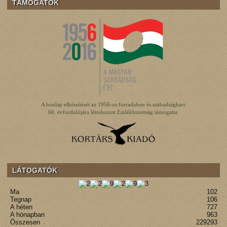
TÁMOGATÓK
A honlap elkészítését az 1956-os forradalom és szabadságharc
60. évfordulójára létrehozott Emlékbizottság támogatta.
LÁTOGATÓK
Ma
102
Tegnap
106
A héten
727
A hónapban
963
Összesen
229293