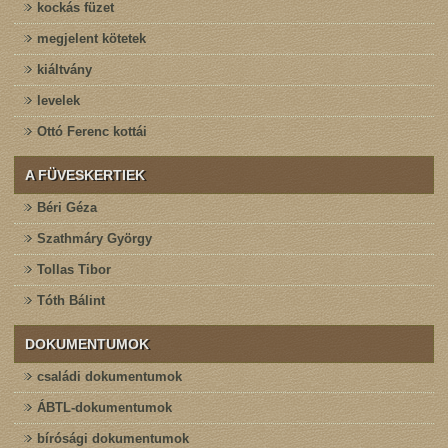
kockás füzet
megjelent kötetek
kiáltvány
levelek
Ottó Ferenc kottái
A FÜVESKERTIEK
Béri Géza
Szathmáry György
Tollas Tibor
Tóth Bálint
DOKUMENTUMOK
családi dokumentumok
ÁBTL-dokumentumok
bírósági dokumentumok