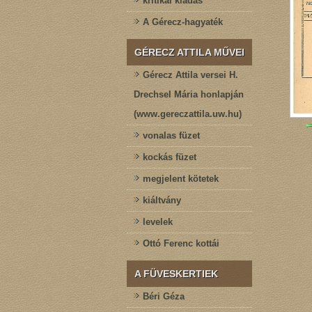
kritikai kiadás
A Gérecz-hagyaték
GÉRECZ ATTILA MŰVEI
Gérecz Attila versei H.
Drechsel Mária honlapján
(www.gereczattila.uw.hu)
vonalas füzet
kockás füzet
megjelent kötetek
kiáltvány
levelek
Ottó Ferenc kottái
A FÜVESKERTIEK
Béri Géza