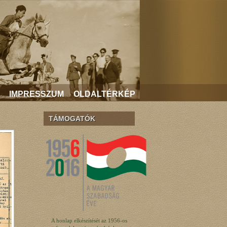
IMPRESSZUM
OLDALTÉRKÉP
TÁMOGATÓK
A honlap elkészítését az 1956-os