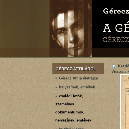
Kezdő
GÉRECZ ATTILÁRÓL
Vissza a 
Gérecz Attila életrajza
helyszínek, emlékek
családi fotók,
személyes
dokumentumok,
helyszínek, emlékek