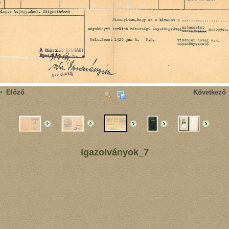
Előző
Következő
igazolványok_7