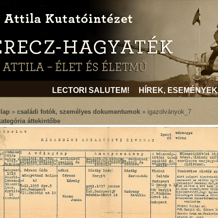
LECTORI SALUTEM!
HÍREK, ESEMÉNYEK
lap
»
családi fotók, személyes dokumentumok
» igazolványok_7
kategória áttekintőbe