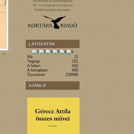
forradalom és szabadságharc
60. évfordulójára létrehozott
Emlékbizottság támogatta.
LÁTOGATÓK
Ma
11
Tegnap
101
A héten
432
A hónapban
668
Összesen
228998
AJÁNLÓ