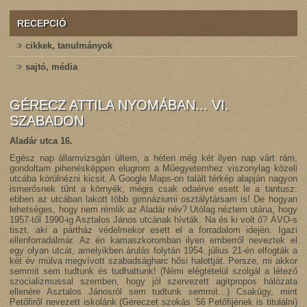
RECEPCIÓ
cikkek, tanulmányok
sajtó, média
GÉRECZ ATTILA NYOMÁBAN... VI.
SZABADON
Aladár utca 16.
Egész nap államvizsgán ültem, a héten még két ilyen nap várt rám,
gondoltam pihenésképpen elugrom a Műegyetemhez viszonylag közeli
utcába körülnézni kicsit. A Google Maps-on talált térkép alapján nagyon
ismerősnek tűnt a környék, mégis csak odaérve esett le a tantusz:
ebben az utcában lakott több gimnáziumi osztálytársam is! De hogyan
lehetséges, hogy nem rémlik az Aladár név? Utólag néztem utána, hogy
1957-től 1990-ig Asztalos János utcának hívták. Na és ki volt ő? ÁVO-s
tiszt, aki a pártház védelmekor esett el a forradalom idején. Igazi
ellenforradalmár. Az én kamaszkoromban ilyen emberről neveztek el
egy olyan utcát, amelyikben árulás folytán 1954. július 21-én elfogták a
két év múlva megvívott szabadságharc hősi halottját. Persze, mi akkor
semmit sem tudtunk és tudhattunk! (Némi elégtételül szolgál a létező
szocializmussal szemben, hogy jól szervezett agitpropos hálózata
ellenére Asztalos Jánosról sem tudtunk semmit…) Csakúgy, mint
Petőfiről nevezett iskolánk (Géreczet szokás ’56 Petőfijének is titulálni)