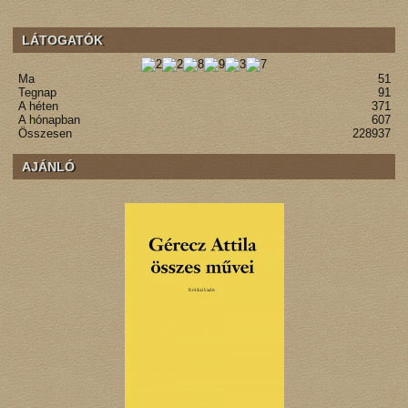
LÁTOGATÓK
Ma
51
Tegnap
91
A héten
371
A hónapban
607
Összesen
228937
AJÁNLÓ