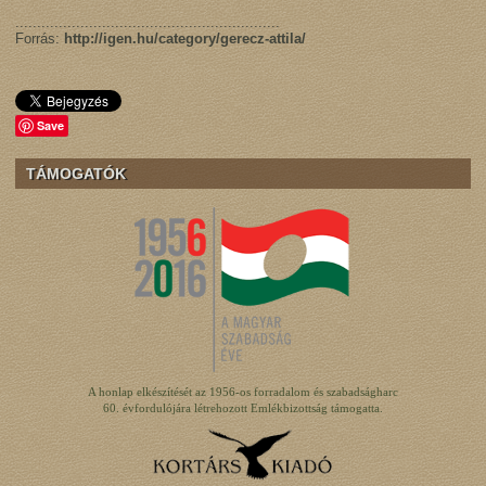
.............................................................
Forrás:
http://igen.hu/category/gerecz-attila/
Save
TÁMOGATÓK
A honlap elkészítését az 1956-os forradalom és szabadságharc
60. évfordulójára létrehozott Emlékbizottság támogatta.