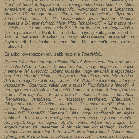
“zeig”-gel (órákkal) foglalkozott, és tömegverekedésnél bukott le. Mikor
elmeséltem az ügyet, elérzékenyült. “Agyonütöm ezt a Labanczot.
Aladár u. 16.” morogta, amint felírta a címét a cipőbélésére. “Ilyen srác
kéne nekem, mint Te. Ha kiszabadulsz gyere hozzám. Naponta
meglesz a 2-3 ezer forintod. Hány kilód (hónap) volt?” – “12 mázsa (év)
– feleltem – és ami most rájön 2-3.” Ezen őszintén elszörnyülködtek.
(Ez a párbeszéd a Deák téri rendőrkapitányság zárkájában zajlott le,
ahol a hetvenes években is nagy előszeretettel ütlegelték az
úgynevezett huligánokat a rend őrei. Ma az épületben szálloda
működik.)
És akkor következzen egy újabb részlet a
Töredékből
.
(Dénes 8 felé érkezett egy ballonos férfivel. Beszélgetve jöttek az ut­cán
és befordultak a kapun. Utánuk mentem, hogy megnézzem együtt
mennek-e fel a lépcsőn Labanc lakására, vagy elválnak a lépcsőház­
ban. Lehetett a ház lakója is. A lépcsőházban először nem láttam ő-ket.
A hátam mögött szólalt meg Dénes, akit eltakart beléptemkor a kinyíló
kapuszárny. “Szervusz. Nálad van a kulcs?” Fölindultunk a lépcsőn. A
férfi gyorsan elköszönve Labanctól kiment a kapun. A lépcsőforduló
után mellen ragadtam. “Ki az a fickó?” Labanc ne­kiesett a korlátnak.
“Rendőrség… rendőrség…” – Irtózatosan reszke­tett. “Elárultatok?”
“Megverték őket. Különösen Margitot.” “Ő mondta meg?” “Nem, azt
hiszem Magda.” A hazudozástól kicsit magához jött. “Merre lehet
menekülni? Háztető?” “Semerre.” Látta, hogy körülfogták az egész
kerületet. “Jössz velem beszélgetve, és nem nézel se jobbra, se balra.”
Könyörgött, hogy ne tegyem őt, őket tönkre. Adjam meg magam. De
engedelmesen jött mellettem. A tér már tele volt ténfergő, sakkozó,
újságot olvasó alakokkal. Kettő kivált, és mögénk lépett. “Akkor most
felmegyünk Pistáékhoz, és lehozzuk a cuccot” – mondtam hangosan.