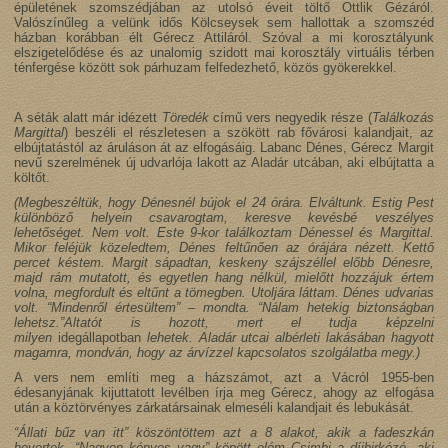
épületének szomszédjában az utolsó éveit töltő Ottlik Gézáról.
Valószínűleg a velünk idős Kölcseysek sem hallottak a szomszéd
házban korábban élt Gérecz Attiláról. Szóval a mi korosztályunk
elszigetelődése és az unalomig szidott mai korosztály virtuális térben
ténfergése között sok párhuzam felfedezhető, közös gyökerekkel.
A séták alatt már idézett
Töredék
című vers negyedik része (
Találkozás
Margittal
) beszéli el részletesen a szökött rab fővárosi kalandjait, az
elbújtatástól az áruláson át az elfogásáig. Labanc Dénes, Gérecz Margit
nevű szerelmének új udvarlója lakott az Aladár utcában, aki elbújtatta a
költőt.
(Megbeszéltük, hogy Dénesnél bújok el 24 órára. Elváltunk. Estig Pest
különböző helyein csavarogtam, keresve kevésbé veszélyes
lehetőséget. Nem volt. Este 9-kor találkoztam Dénessel és Margittal.
Mikor feléjük közeledtem, Dénes feltűnően az órájára nézett. Kettő
percet késtem. Margit sápadtan, keskeny szájszéllel előbb Dénesre,
majd rám mutatott, és egyetlen hang nélkül, mielőtt hozzájuk értem
volna, megfordult és eltűnt a tömegben. Utoljára láttam. Dénes udvarias
volt. “Mindenről értesültem” – mondta. “Nálam hetekig biztonságban
lehetsz.”Altatót is hozott, mert el tudja képzelni
milyen
idegállapotban
lehetek. Aladár utcai albérleti lakásában hagyott
magamra, mondván, hogy az árvízzel kapcsolatos szolgálatba megy.)
A vers nem említi meg a házszámot, azt a Vácról 1955-ben
édesanyjának kijuttatott levélben írja meg Gérecz, ahogy az elfogása
után a köztörvényes zárkatársainak elmeséli kalandjait és lebukását.
“Állati bűz van itt” köszöntöttem azt a 8 alakot, akik a fadeszkán
hevertek. “Nagyon kényes vagy” köpött elém Csimbi a díjbirkózó, aki