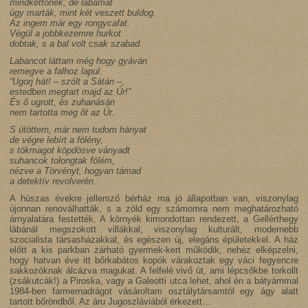
mindkettőnek, de lábamat
úgy marták, mint két veszett buldog.
Az ingem már egy rongycafat.
Végül a jobbkezemre hurkot
dobtak, s a bal volt csak szabad.
Labancot láttam még hogy gyáván
remegve a falhoz lapul.
“Ugorj hát! – szólt a Sátán –,
estedben megtart majd az Úr!”
És ő ugrott, és zuhanásán
nem tartotta meg őt az Úr.
S ütöttem, már nem tudom hányat
de végre lebírt a fölény,
s tökmagot köpdösve ványadt
suhancok tolongtak fölém,
nézve a Törvényt, hogyan támad
a detektív revolverén.
A húszas évekre jellemző bérház ma jó állapotban van, viszonylag
újonnan renoválhatták, s a zöld egy számomra nem meghatározható
árnyalatára festették. A környék kimondottan rendezett, a Gellérthegy
lábánál megszokott villákkal, viszonylag kulturált, modernebb
szocialista társasházakkal, és egészen új, elegáns épületekkel. A ház
előtt a kis parkban zárható gyermek-kert működik, nehéz elképzelni,
hogy hatvan éve itt bőrkabátos kopók várakoztak egy váci fegyencre
sakkozóknak álcázva magukat. A felfelé vivő út, ami lépcsőkbe torkollt
(zsákutcák!) a Piroska, vagy a Galeotti utca lehet, ahol én a bátyámmal
1984-ben farmernadrágot vásároltam osztálytársamtól egy ágy alatt
tartott bőröndből. Az áru Jugoszláviából érkezett…