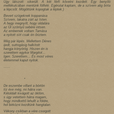
Úgy látszott: sikerült. A két férfi követni kezdett. Egy benyíló
mellékutcában mentünk fölfelé. Egérutat kaptam, de a szívem alig bírta
a lépcsőt. Mögöttünk kopogtak a léptek.)
Bevert szögeknek koppanása
Szívem, lakatra zárt az Isten.
A hegy megnyílt, hogy oldalára
az Úr szörnyű sebére intsen.
Az embernek voltam Tamása
a nyitott sírt csak én őriztem.
Még pár lépés. Mellettem Dénes
ijedt, suttogásig halkított
hangja könyörög. Hiszen én is
szerettem egykor Margitot…
Igen. Szerettem… És most véres
életemmel kaput nyitok.
……
*
De eszembe villant a börtön
tíz éve még, mi hátra van.
Kétoldalt kivágott az öklöm,
s úgy vetettem hátra magam,
hogy mindkettő lehullt a földre,
hol birkózni kezdtünk hangtalan.
Vékony csíkban a vére csorgott