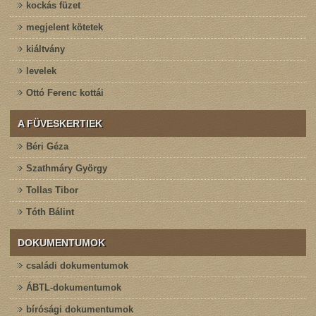
kockás füzet
megjelent kötetek
kiáltvány
levelek
Ottó Ferenc kottái
A FÜVESKERTIEK
Béri Géza
Szathmáry György
Tollas Tibor
Tóth Bálint
DOKUMENTUMOK
családi dokumentumok
ÁBTL-dokumentumok
bírósági dokumentumok