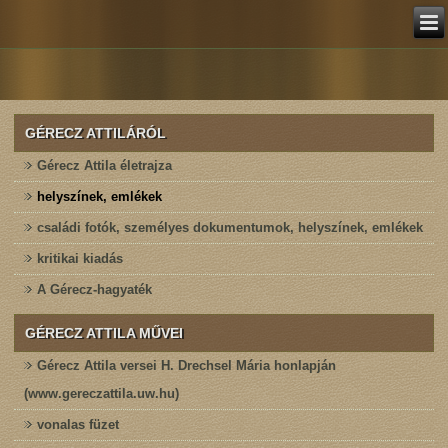
GÉRECZ ATTILÁRÓL
Gérecz Attila életrajza
helyszínek, emlékek
családi fotók, személyes dokumentumok, helyszínek, emlékek
kritikai kiadás
A Gérecz-hagyaték
GÉRECZ ATTILA MŰVEI
Gérecz Attila versei H. Drechsel Mária honlapján
(www.gereczattila.uw.hu)
vonalas füzet