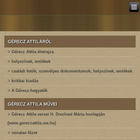
GÉRECZ ATTILÁRÓL
Gérecz Attila életrajza
helyszínek, emlékek
családi fotók, személyes dokumentumok, helyszínek, emlékek
kritikai kiadás
A Gérecz-hagyaték
GÉRECZ ATTILA MŰVEI
Gérecz Attila versei H. Drechsel Mária honlapján
(www.gereczattila.uw.hu)
vonalas füzet