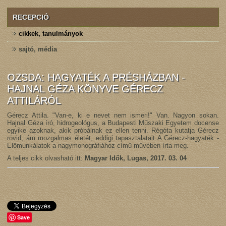
RECEPCIÓ
cikkek, tanulmányok
sajtó, média
OZSDA: HAGYATÉK A PRÉSHÁZBAN -
HAJNAL GÉZA KÖNYVE GÉRECZ
ATTILÁRÓL
Gérecz Attila. "Van-e, ki e nevet nem ismeri!" Van. Nagyon sokan.
Hajnal Géza író, hidrogeológus, a Budapesti Műszaki Egyetem docense
egyike azoknak, akik próbálnak ez ellen tenni. Régóta kutatja Gérecz
rövid, ám mozgalmas életét, eddigi tapasztalatait A Gérecz-hagyaték -
Előmunkálatok a nagymonográfiához című művében írta meg.
A teljes cikk olvasható itt:
Magyar Idők, Lugas, 2017. 03. 04
Save