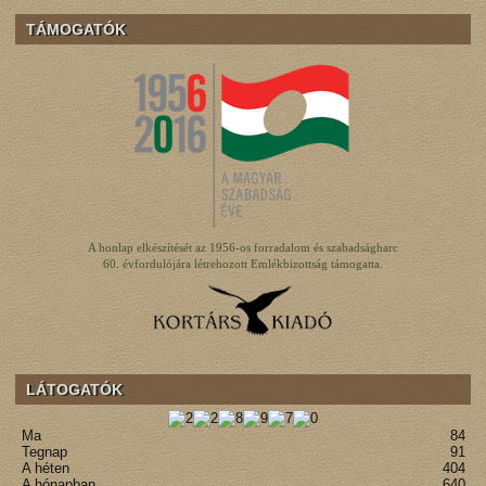
TÁMOGATÓK
A honlap elkészítését az 1956-os forradalom és szabadságharc
60. évfordulójára létrehozott Emlékbizottság támogatta.
LÁTOGATÓK
Ma
84
Tegnap
91
A héten
404
A hónapban
640