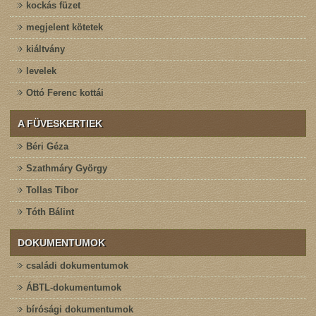
kockás füzet
megjelent kötetek
kiáltvány
levelek
Ottó Ferenc kottái
A FÜVESKERTIEK
Béri Géza
Szathmáry György
Tollas Tibor
Tóth Bálint
DOKUMENTUMOK
családi dokumentumok
ÁBTL-dokumentumok
bírósági dokumentumok