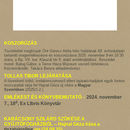
KOSZORÚZÁS
Tisztelettel meghívjuk Önt Gérecz Attila hősi halálának 69. évfordulóján
tartandó megemlékezésre és koszorúzásra 2025. november 9-én 10:30
órára, a Bp. VII. ker. Klauzál tér 9. alatti emléktáblához. Beszédet
mond: Balog Gábor, a Terror Háza Múzeum vezető történésze.
Közreműködik: Takács Bence előadóművész.
TOLLAS TIBOR LEJÁRATÁSA
A füveskerti költő, irodalomszervező elleni lejárató-hadjárat egyik fontos
mozzanátát tárja fel Hajnal Géza új cikke a
Magyar
Szemlében
(2025/1-2.)
EMLÉKEST ÉS KÖNYVBEMUTATÓ
–
2024. november
ó
7., 18
, Ex LIbris Könyvtár
KARÁCSONY SZILÁRD SZÖKÉSE A
GYŰJTŐFOGHÁZBÓL -- Hajnal Géza írása a
tiszatajonline
-on (24.09.25)