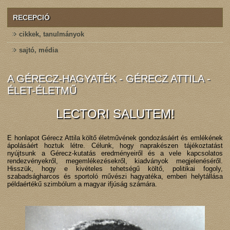
RECEPCIÓ
cikkek, tanulmányok
sajtó, média
A GÉRECZ-HAGYATÉK - GÉRECZ ATTILA -
ÉLET-ÉLETMŰ
LECTORI SALUTEM!
E honlapot Gérecz Attila költő életművének gondozásáért és emlékének
ápolásáért hoztuk létre. Célunk, hogy naprakészen tájékoztatást
nyújtsunk a Gérecz-kutatás eredményeiről és a vele kapcsolatos
rendezvényekről, megemlékezésekről, kiadványok megjelenéséről.
Hisszük, hogy e kivételes tehetségű költő, politikai fogoly,
szabadságharcos és sportoló művészi hagyatéka, emberi helytállása
példaértékű szimbólum a magyar ifjúság számára.