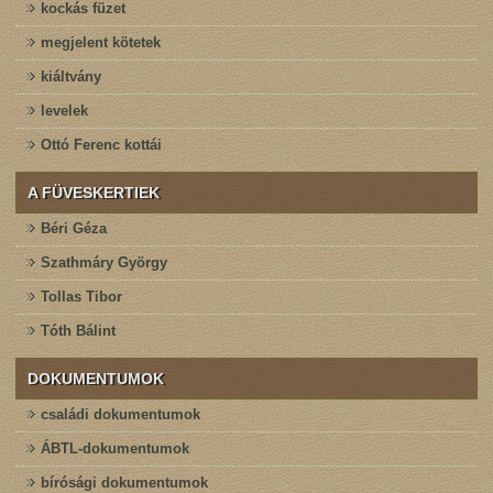
kockás füzet
megjelent kötetek
kiáltvány
levelek
Ottó Ferenc kottái
A FÜVESKERTIEK
Béri Géza
Szathmáry György
Tollas Tibor
Tóth Bálint
DOKUMENTUMOK
családi dokumentumok
ÁBTL-dokumentumok
bírósági dokumentumok