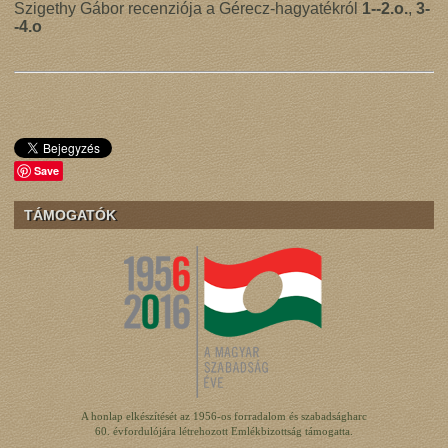
Szigethy Gábor recenziója a Gérecz-hagyatékról
1--2.o.
,
3-
-4.o
Save
TÁMOGATÓK
A honlap elkészítését az 1956-os forradalom és szabadságharc
60. évfordulójára létrehozott Emlékbizottság támogatta.