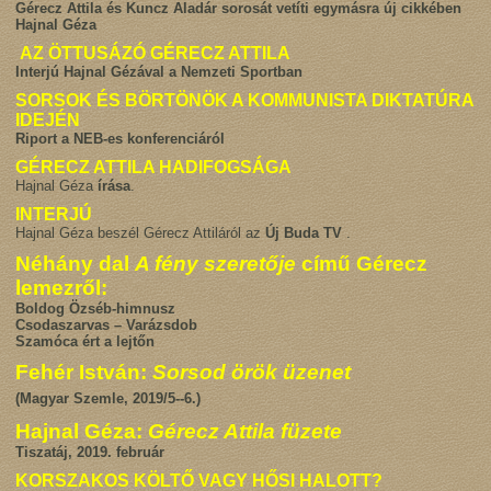
Gérecz Attila és Kuncz Aladár sorosát vetíti egymásra új cikkében
Hajnal Géza
AZ ÖTTUSÁZÓ GÉRECZ ATTILA
Interjú Hajnal Gézával a Nemzeti Sportban
SORSOK ÉS BÖRTÖNÖK A KOMMUNISTA DIKTATÚRA
IDEJÉN
Riport a NEB-es konferenciáról
GÉRECZ ATTILA HADIFOGSÁGA
Hajnal Géza
írása
.
INTERJÚ
Hajnal Géza beszél Gérecz Attiláról az
Új Buda TV
.
Néhány dal
A fény szeretője
című Gérecz
lemezről:
Boldog Özséb-himnusz
Csodaszarvas – Varázsdob
Szamóca ért a lejtőn
Fehér István:
Sorsod örök üzenet
(Magyar Szemle, 2019/5--6.)
Hajnal Géza:
Gérecz Attila füzete
Tiszatáj, 2019. február
KORSZAKOS KÖLTŐ VAGY HŐSI HALOTT?