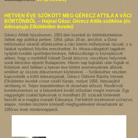
HETVEN ÉVE SZÖKÖTT MEG GÉRECZ ATTILA A VÁCI
BÖRTÖNBŐL -- Hajnal Géza:
Gérecz Attila szökése (és
édesanyja Elküldetlen levelei)
Gérecz Attilát húszévesen, 1951-ben tizenkét év börtönbüntetésre
ítéltek egy politikai perben. 1954. július 18-án, árvízkor, a Duna
tetőzésekor sikerült elfűrészelnie a váci börtön műhelyének rácsait, s a
falakat nyaldosó folyóba ereszkednie. Az öttusa-válogatott tagjakén
nyújtott korábbi sportteljesítménye, felkészültsége is közrejátszott
abban, hogy a medréből kiáradt Dunát átúszva, veszélyes helyzetek
sorát leküzdve eljutott Budapestre. Három nap bujkálás után fogták el.
Kötetünk első felében a hetven éve történt eseményeknek állítunk
emléket az összes dokumentum közlésével. – Szökéséhez részben
kapcsolódik a költő édesanyjának, Gérecz Ödönné Básthy Irénnek
Elküldetlen levelek
címet viselő füzete, melyet 1956. februárjától
októberig írt. Teljes terjedelmében itt olvasható először. Rendkívüli
kordokumentum ez a helyenként kiváló stílusban megírt memoár. Egy
nagypolgári család tipikusnak is mondható 20. századi történetét
beszéli el a magára maradó Édesanya. Fel-feltörő érzelmeivel színezve,
alapos, minden részletre kiterjedő megfigyeléseket olvashatunk az
1950-es évek mindennapjairól.