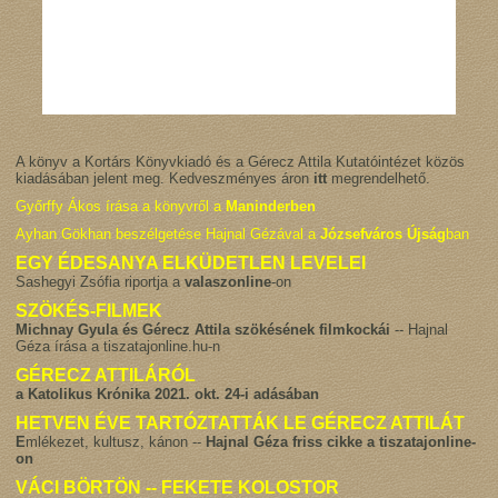
A könyv a Kortárs Könyvkiadó és a Gérecz Attila Kutatóintézet közös
kiadásában jelent meg. Kedveszményes áron
itt
megrendelhető.
Győrffy Ákos írása a könyvről a
Maninderben
Ayhan Gökhan beszélgetése Hajnal Gézával a
Józsefváros Újság
ban
EGY ÉDESANYA ELKÜDETLEN LEVELEI
Sashegyi Zsófia riportja a
valaszonline
-on
SZÖKÉS-FILMEK
Michnay Gyula és Gérecz Attila szökésének filmkockái
-- Hajnal
Géza írása a tiszatajonline.hu-n
GÉRECZ ATTILÁRÓL
a Katolikus Krónika 2021. okt. 24-i adásában
HETVEN ÉVE TARTÓZTATTÁK LE GÉRECZ ATTILÁT
E
mlékezet, kultusz, kánon --
Hajnal Géza friss cikke a tiszatajonline-
on
VÁCI BÖRTÖN -- FEKETE KOLOSTOR