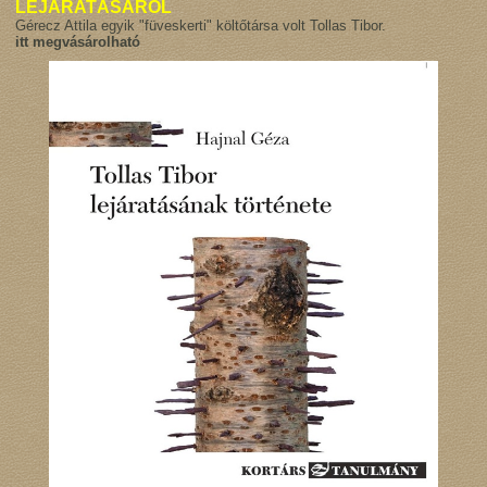
LEJÁRATÁSÁRÓL
Gérecz Attila egyik "füveskerti" költőtársa volt Tollas Tibor.
itt megvásárolható