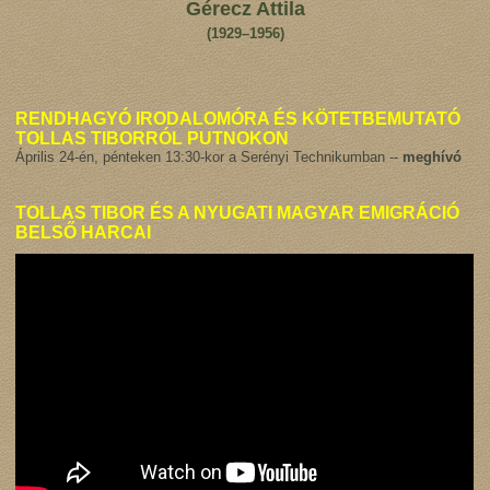
Gérecz Attila
(1929–1956)
RENDHAGYÓ IRODALOMÓRA ÉS KÖTETBEMUTATÓ
TOLLAS TIBORRÓL PUTNOKON
Április 24-én, pénteken 13:30-kor a Serényi Technikumban --
meghívó
TOLLAS TIBOR ÉS A NYUGATI MAGYAR EMIGRÁCIÓ
BELSŐ HARCAI