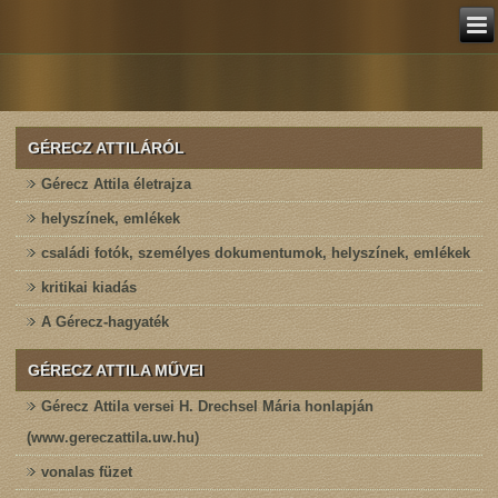
GÉRECZ ATTILÁRÓL
Gérecz Attila életrajza
helyszínek, emlékek
családi fotók, személyes dokumentumok, helyszínek, emlékek
kritikai kiadás
A Gérecz-hagyaték
GÉRECZ ATTILA MŰVEI
Gérecz Attila versei H. Drechsel Mária honlapján
(www.gereczattila.uw.hu)
vonalas füzet